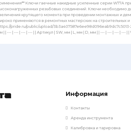
рименения** Ключи гаечные накидные усиленные серии W77А п
ысоконагруженных резьбовых соединений. Ключи необходимо д
величения крутящего момента при проведении монтажных и дем
ироко применяются в ремонтных мастерских на строительных и п
https://pride.ru/public/upload/3b3a407587e6ee98d096eab9dc7c5013-2022-
 | | --- | --- | --- | --- | | Артикул | SW, мм | L, мм | D, мм | | --- | --- | --- | --- |
Информация
та
Контакты
Аренда инструмента
Калибровка и тарировка