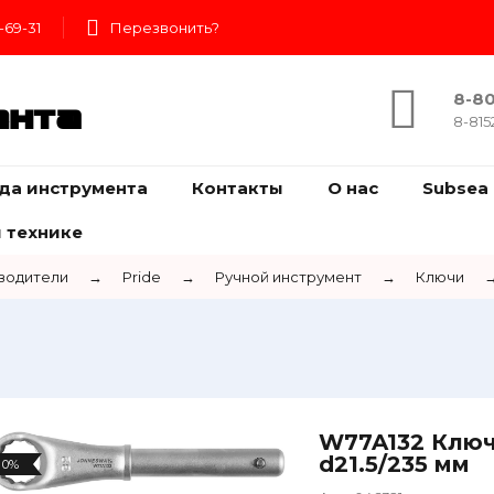
-69-31
Перезвонить?
8-80
ента
8-815
да инструмента
Контакты
О нас
Subsea 
 технике
водители
→
Pride
→
Ручной инструмент
→
Ключи
W77A132 Ключ
d21.5/235 мм
0%