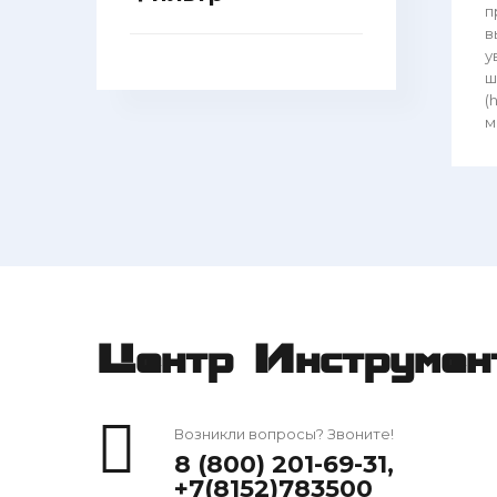
п
в
у
ш
(
мм
Центр Инструмен
Возникли вопросы? Звоните!
8 (800) 201-69-31
,
+7(8152)783500