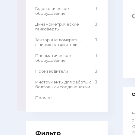
Гидравлическое
оборудование
Динамометрические
гайковерты
Тензорные домкраты -
шпильконатяжители
Пневматическое
оборудование
Производители
Инструменты для работы с
болтовыми соединениями
О
Прочее
*
о
х
Фильтр
И