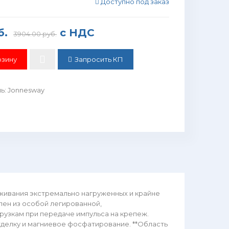
Доступно под заказ
б.
с НДС
3904.00 руб.
Запросить КП
ль
:
Jonnesway
живания экстремально нагруженных и крайне
ен из особой легированной,
рузкам при передаче импульса на крепеж.
тделку и магниевое фосфатирование. **Область