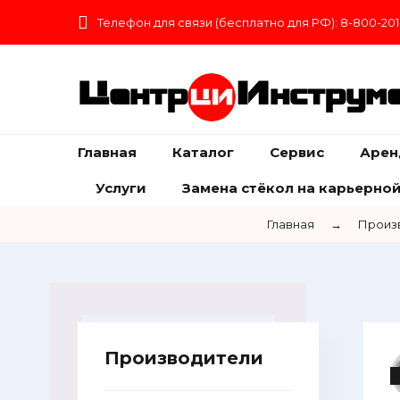
Телефон для связи (бесплатно для РФ): 8-800-201
Центр
Инструм
Главная
Каталог
Сервис
Арен
Услуги
Замена стёкол на карьерной
Главная
→
Произ
Производители