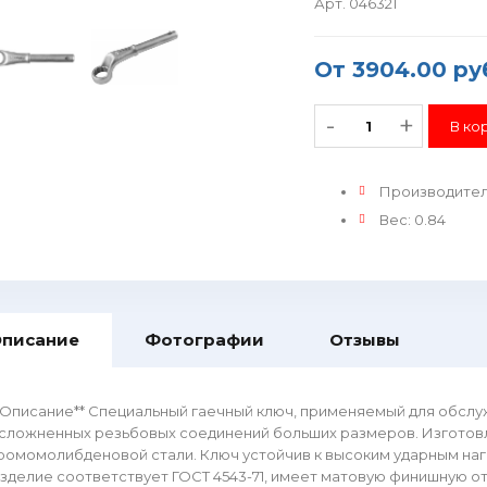
Арт. 046321
От
3904.00 ру
-
+
Производите
Вес
:
0.84
писание
Фотографии
Отзывы
*Описание** Специальный гаечный ключ, применяемый для обслу
сложненных резьбовых соединений больших размеров. Изготовл
ромомолибденовой стали. Ключ устойчив к высоким ударным наг
зделие соответствует ГОСТ 4543-71, имеет матовую финишную о