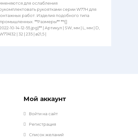
рименяются для ослабления
оукомплектовать рукоятками серии W77H для
онтажных работ. Изделия подобного типа
ромышленных. **Размеры** **![]
10-14-12-55.jpg)** | Артикул | SW, мм | L, мм | D,
 | W77A132 | 32 | 235 | ⌀21,5 |
Мой аккаунт
Войти на сайт
Регистрация
Список желаний