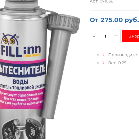
Арт. 071058
От
275.00 руб.
-
+
Производите
Вес
:
0.29