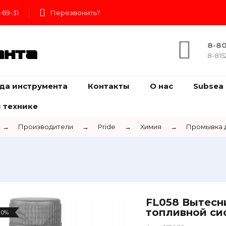
-69-31
Перезвонить?
8-80
ента
8-815
да инструмента
Контакты
О нас
Subsea 
 технике
→
Производители
→
Pride
→
Химия
→
Промывка 
FL058 Вытесн
топливной си
0%