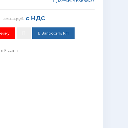
Доступно под заказ
с НДС
275.00 руб.
Запросить КП
ль
:
FILL inn