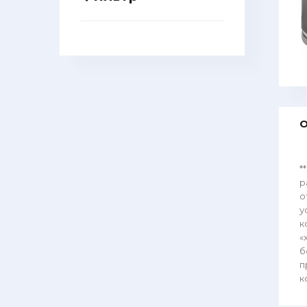
О
*
р
о
у
к
«
б
п
к