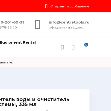
Отправить сообщение
0-201-69-31
info@centretools.ru
2-78-35-00
официальный адрес
Equipment Rental
0
двигателя
итель воды и очиститель
стемы, 335 мл