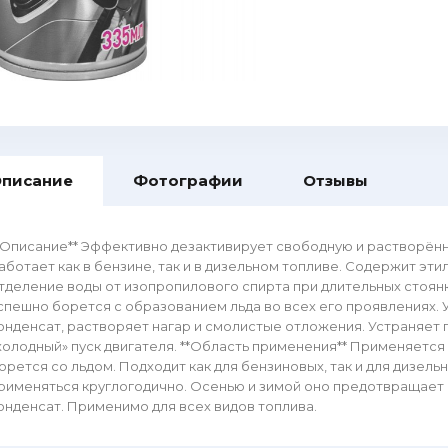
писание
Фотографии
Отзывы
*Описание** Эффективно дезактивирует свободную и растворённ
аботает как в бензине, так и в дизельном топливе. Содержит э
тделение воды от изопропилового спирта при длительных стоя
спешно борется с образованием льда во всех его проявлениях. У
онденсат, растворяет нагар и смолистые отложения. Устраняет 
холодный» пуск двигателя. **Область применения** Применяется
орется со льдом. Подходит как для бензиновых, так и для дизел
рименяться круглогодично. Осенью и зимой оно предотвращает 
онденсат. Применимо для всех видов топлива.