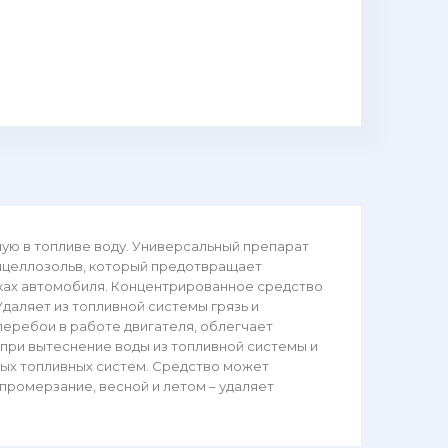
ую в топливе воду. Универсальный препарат
тилцеллозольв, который предотвращает
нках автомобиля. Концентрированное средство
даляет из топливной системы грязь и
перебои в работе двигателя, облегчает
 при вытеснение воды из топливной системы и
ьных топливных систем. Средство может
промерзание, весной и летом – удаляет