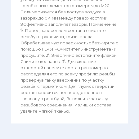
крепёж-ных элементов размером до M20.
Полимеризуется без доступа воздуха в
зазорах до 0,4 мм между поверхностями.
Эффективно заполняет зазоры. Применение:
1\. Перед нанесением состава очистите
резьбу от ржавчины, грязи, масла.
Обрабатываемую поверхность обезжирьте с
помощью FLP311 «Очиститель инструмента» и
просушите. 2\. Энергично встряхните флакон.
Снимите колпачок. 3\. Для сквозных
отверстий нанесите состав равномерно
распределяя его по всему профилю резьбы
провернув гайку вверх-вниз по участку
резьбы с герметиком. Для глухих отверстий
состав наносится непосредственно в
гнездовую резьбу. 4\. Выполните затяжку
резьбового соединения. Излишки состава
удалите мягкой тканью.