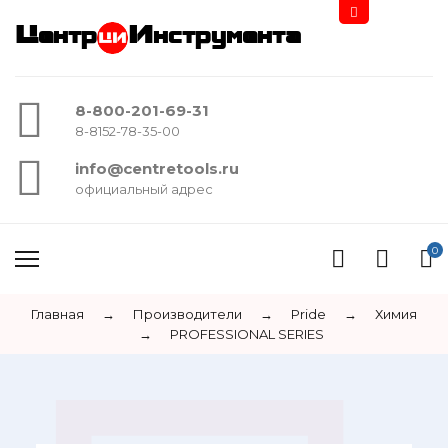
Центр
Инструмента
8-800-201-69-31
8-8152-78-35-00
info@centretools.ru
официальный адрес
0
Главная
→
Производители
→
Pride
→
Химия
→
PROFESSIONAL SERIES