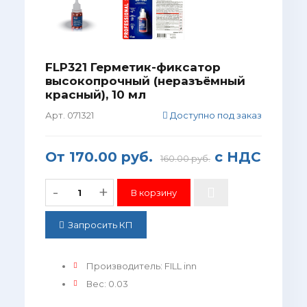
FLP321 Герметик-фиксатор
высокопрочный (неразъёмный
красный), 10 мл
Арт. 071321
Доступно под заказ
От
170.00 руб.
с НДС
160.00 руб.
-
+
Запросить КП
Производитель
:
FILL inn
Вес
:
0.03