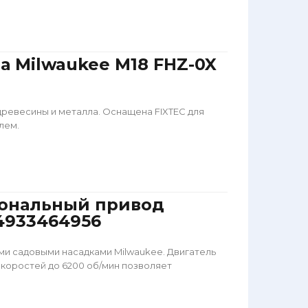
а Milwaukee M18 FHZ-0X
 древесины и металла. Оснащена FIXTEC для
лем.
иональный привод
4933464956
ми садовыми насадками Milwaukee. Двигатель
коростей до 6200 об/мин позволяет