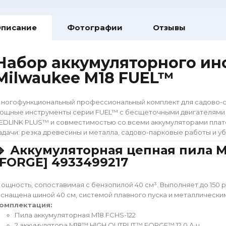
писание
Фотографии
Отзывы
Набор аккумуляторного ин
Milwaukee M18 FUEL™
ногофункциональный профессиональный комплект для садово-с
ощные инструменты серии FUEL™ с бесщеточными двигателями
EDLINK PLUS™ и совместимостью со всеми аккумуляторами пл
адачи: резка древесины и металла, садово-парковые работы и уб
🔹 Аккумуляторная цепная пила M
[FORGE] 4933499217
ощность, сопоставимая с бензопилой 40 см³. Выполняет до 150 р
снащена шиной 40 см, системой плавного пуска и металлически
омплектация:
Пила аккумуляторная M18 FCHS-122
2 аккумулятора M18™ HIGH OUTPUT™ FORGE™ 12.0 А·ч