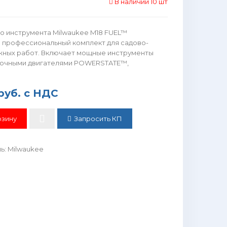
В наличии 10 шт
о инструмента Milwaukee M18 FUEL™
профессиональный комплект для садово-
жных работ. Включает мощные инструменты
точными двигателями POWERSTATE™,
руб.
с НДС
Запросить КП
ль
:
Milwaukee