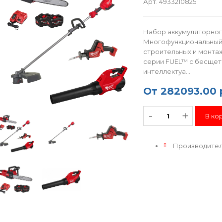
Арт. 4933210825
Набор аккумуляторног
Многофункциональный 
строительных и монта
серии FUEL™ с бесще
интеллектуа...
От
282093.00 
-
+
Производите