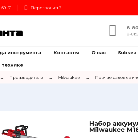
-69-31
Перезвонить?
8-80
ента
8-815
да инструмента
Контакты
О нас
Subsea 
 технике
→
Производители
→
Milwaukee
→
Прочие садовые ин
Набор аккуму
Milwaukee M18