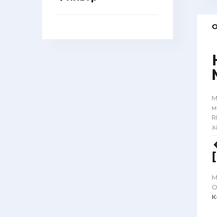
О
М
м
R
з
М
О
К