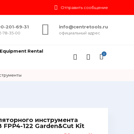
Отправить сообщение
0-201-69-31
info@centretools.ru
2-78-35-00
официальный адрес
Equipment Rental
0
струменты
ляторного инструмента
 FPP4-122 Garden&Cut Kit