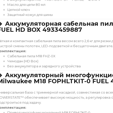
Масло для цепи 80 мл
Цепной ключ
Защитный кожух для шины
🔹 Аккумуляторная сабельная пил
FUEL HD BOX 4933459887
ёгкая и компактная сабельная пила весом всего 2,6 кг для резки
ыстрой смены полотен, LED-подсветкой и бесщеточным двигате
омплектация:
Сабельная пила M18 FHZ-0X
Чемодан (HD Box)
Без аккумулятора и зарядного устройства
🔹 Аккумуляторный многофункц
Milwaukee M18 FOPHLTKIT-0 FUEL 
ниверсальная база с триммерной насадкой, совместимая со все
OWERSTATE™ обеспечивает высокую мощность, а регулировка с
одстроиться под задачу.
омплектация:
Привод многофункциональный M18 FOPHLTKIT-0