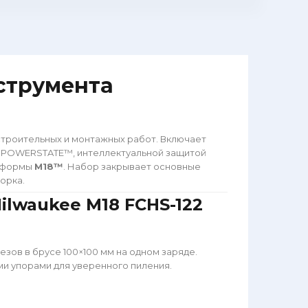
струмента
троительных и монтажных работ. Включает
 POWERSTATE™, интеллектуальной защитой
атформы
M18™
. Набор закрывает основные
орка.
ilwaukee M18 FCHS-122
езов в брусе 100×100 мм на одном заряде.
ми упорами для уверенного пиления.