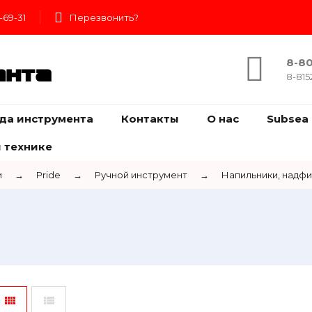
-69-31
Перезвонить?
8-80
ента
8-815
да инструмента
Контакты
О нас
Subsea 
 технике
и
→
Pride
→
Ручной инструмент
→
Напильники, надф