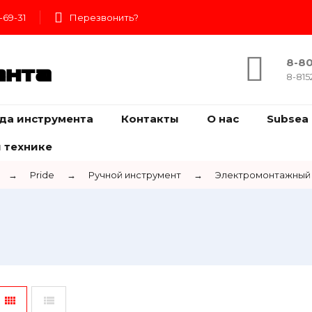
-69-31
Перезвонить?
8-80
ента
8-815
да инструмента
Контакты
О нас
Subsea 
 технике
→
Pride
→
Ручной инструмент
→
Электромонтажный 