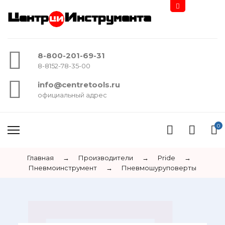
Центр
Инструмента
8-800-201-69-31
8-8152-78-35-00
info@centretools.ru
официальный адрес
0
Главная
→
Производители
→
Pride
→
Пневмоинструмент
→
Пневмошуруповерты