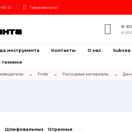
-69-31
Перезвонить?
8-80
ента
8-815
да инструмента
Контакты
О нас
Subsea 
 технике
изводители
→
Pride
→
Расходные материалы
→
Диск
Шлифовальные
Отрезные