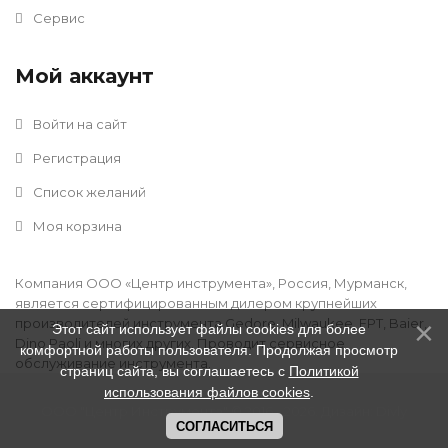
Сервис
Мой аккаунт
Войти на сайт
Регистрация
Список желаний
Моя корзина
Компания ООО «Центр инструмента», Россия, Мурманск,
является сертифицированным дилером крупнейших
производителей инструмента Gedore, Milwaukee, FPT, Baier,
Этот сайт использует файлы cookies для более
Dino Paoli и многих других. Проводит сервисное
комфортной работы пользователя. Продолжая просмотр
обслуживание инструмента.
страниц сайта, вы соглашаетесь с
Политикой
использования файлов cookies
.
ООО "Центр Инструмента" © 2016 - 2026
.
Дизайн:
Divly
СОГЛАСИТЬСЯ