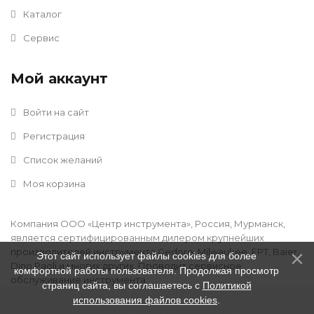
Каталог
Сервис
Мой аккаунт
Войти на сайт
Регистрация
Список желаний
Моя корзина
Компания ООО «Центр инструмента», Россия, Мурманск,
является сертифицированным дилером крупнейших
производителей инструмента Gedore, Milwaukee, FPT, Baier,
Этот сайт использует файлы cookies для более
Dino Paoli и многих других. Проводит сервисное
комфортной работы пользователя. Продолжая просмотр
обслуживание инструмента.
страниц сайта, вы соглашаетесь с
Политикой
использования файлов cookies
.
ООО "Центр Инструмента" © 2016 - 2026
.
Дизайн:
Divly