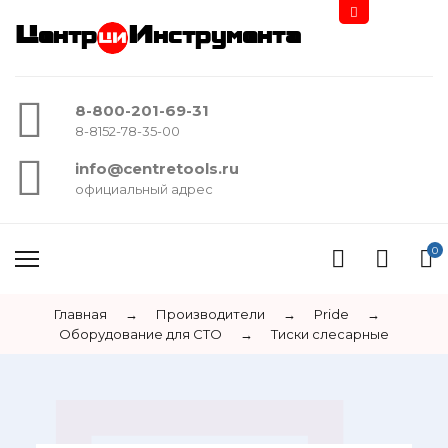
Центр
Инструмента
8-800-201-69-31
8-8152-78-35-00
info@centretools.ru
официальный адрес
0
Главная
→
Производители
→
Pride
→
Оборудование для СТО
→
Тиски слесарные