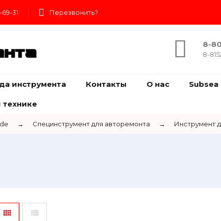
-69-31
Перезвонить?
8-80
ента
8-815
да инструмента
Контакты
О нас
Subsea 
 технике
ide
→
Специнструмент для авторемонта
→
Инструмент д