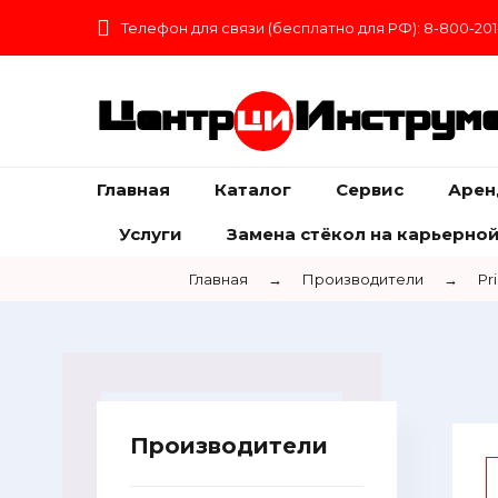
Телефон для связи (бесплатно для РФ): 8-800-201
Центр
Инструм
Главная
Каталог
Сервис
Арен
Услуги
Замена стёкол на карьерной
Главная
→
Производители
→
Pr
Производители