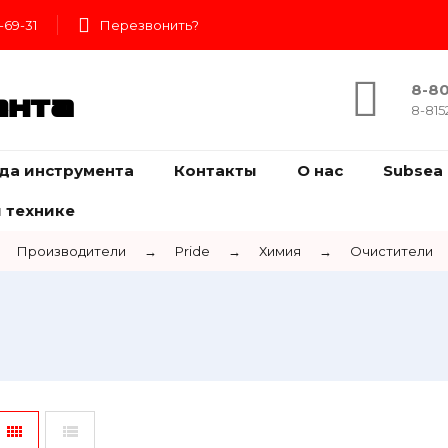
-69-31
Перезвонить?
8-80
ента
8-815
да инструмента
Контакты
О нас
Subsea 
 технике
Производители
→
Pride
→
Химия
→
Очистители