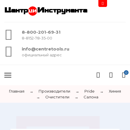
Центр
Инструмента
8-800-201-69-31
8-8152-78-35-00
info@centretools.ru
официальный адрес
0
Главная
→
Производители
→
Pride
→
Химия
→
Очистители
→
Салона