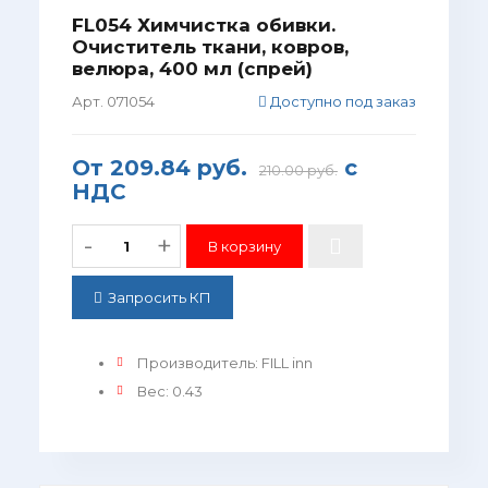
FL054 Химчистка обивки.
Очиститель ткани, ковров,
велюра, 400 мл (спрей)
Арт. 071054
Доступно под заказ
От
209.84 руб.
с
210.00 руб.
НДС
-
+
Запросить КП
Производитель
:
FILL inn
Вес
:
0.43