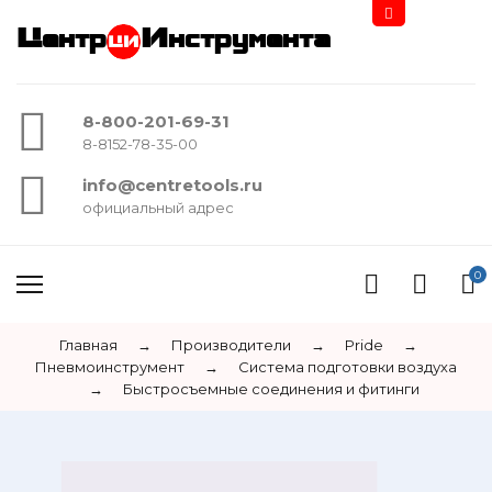
Центр
Инструмента
8-800-201-69-31
8-8152-78-35-00
info@centretools.ru
официальный адрес
0
Главная
→
Производители
→
Pride
→
Пневмоинструмент
→
Система подготовки воздуха
→
Быстросъемные соединения и фитинги