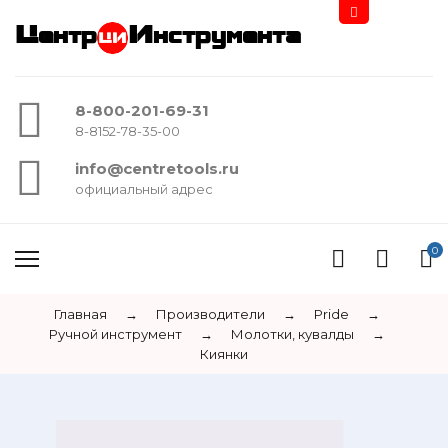
Центр
Инструмента
8-800-201-69-31
8-8152-78-35-00
info@centretools.ru
официальный адрес
0
Главная
→
Производители
→
Pride
→
Ручной инструмент
→
Молотки, кувалды
→
Киянки