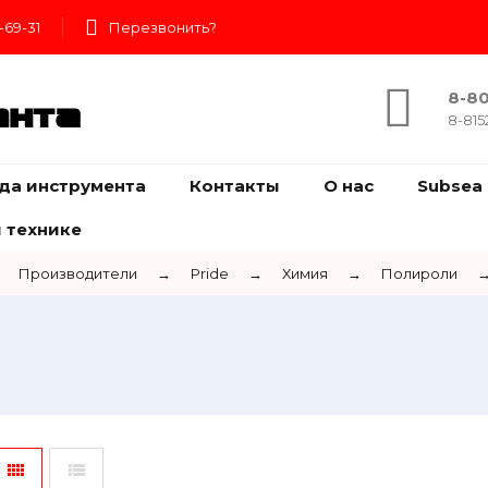
-69-31
Перезвонить?
8-80
ента
8-815
да инструмента
Контакты
О нас
Subsea 
 технике
Производители
→
Pride
→
Химия
→
Полироли