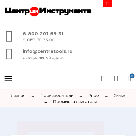
Центр
Инструмента
8-800-201-69-31
8-8152-78-35-00
info@centretools.ru
официальный адрес
0
Главная
→
Производители
→
Pride
→
Химия
→
Промывка двигателя