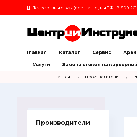
Телефон для связи (бесплатно для РФ): 8-800-201
Центр
Инструм
Главная
Каталог
Сервис
Арен
Услуги
Замена стёкол на карьерной
Главная
→
Производители
→
P
Производители