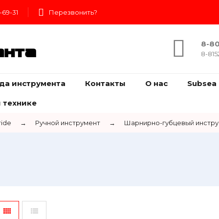
-69-31
Перезвонить?
8-80
ента
8-815
да инструмента
Контакты
О нас
Subsea 
 технике
ride
→
Ручной инструмент
→
Шарнирно-губцевый инстр