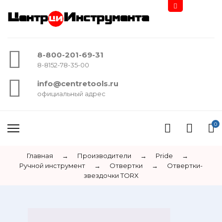
Центр
Инструмента
8-800-201-69-31
8-8152-78-35-00
info@centretools.ru
официальный адрес
0
Главная
→
Производители
→
Pride
→
Ручной инструмент
→
Отвертки
→
Отвертки-
звездочки TORX