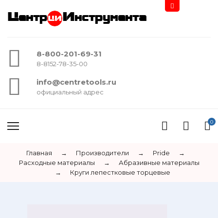
Центр
Инструмента
8-800-201-69-31
8-8152-78-35-00
info@centretools.ru
официальный адрес
0
Главная
→
Производители
→
Pride
→
Расходные материалы
→
Абразивные материалы
→
Круги лепестковые торцевые