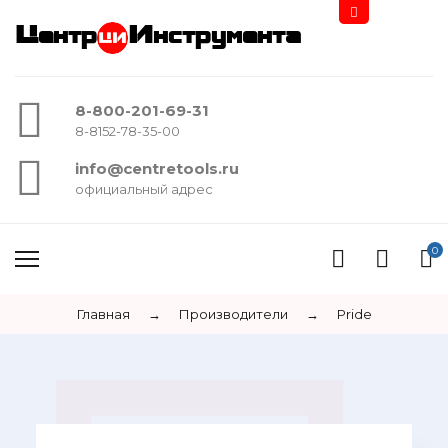
Центр
Инструмента
8-800-201-69-31
8-8152-78-35-00
info@centretools.ru
официальный адрес
0
Главная
→
Производители
→
Pride