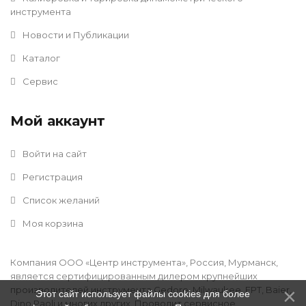
инструмента
Новости и Публикации
Каталог
Сервис
Мой аккаунт
Войти на сайт
Регистрация
Список желаний
Моя корзина
Компания ООО «Центр инструмента», Россия, Мурманск,
является сертифицированным дилером крупнейших
производителей инструмента Gedore, Milwaukee, FPT, Baier,
Этот сайт использует файлы cookies для более
Dino Paoli и многих других. Проводит сервисное