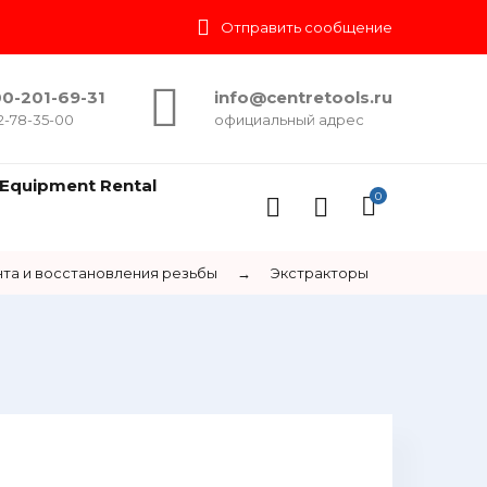
Отправить сообщение
0-201-69-31
info@centretools.ru
2-78-35-00
официальный адрес
Equipment Rental
0
та и восстановления резьбы
→
Экстракторы