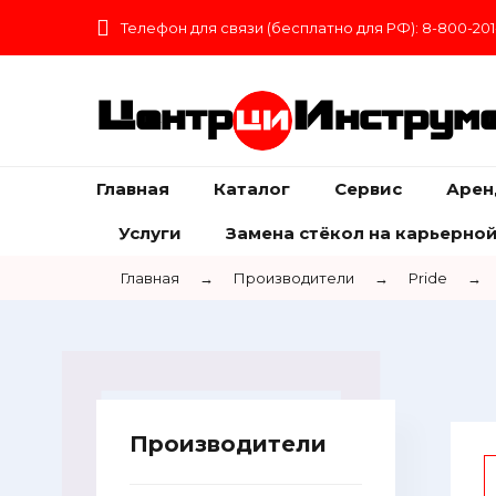
Телефон для связи (бесплатно для РФ): 8-800-201
Центр
Инструм
Главная
Каталог
Сервис
Арен
Услуги
Замена стёкол на карьерной
Главная
→
Производители
→
Pride
→
Производители