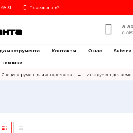
-69-31
Перезвонить?
8-80
ента
8-815
да инструмента
Контакты
О нас
Subsea 
 технике
Специнструмент для авторемонта
→
Инструмент для ремон