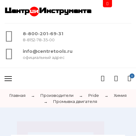
Центр
Инструмента
8-800-201-69-31
8-8152-78-35-00
info@centretools.ru
официальный адрес
0
Главная
→
Производители
→
Pride
→
Химия
→
Промывка двигателя