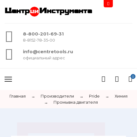
Центр
Инструмента
8-800-201-69-31
8-8152-78-35-00
info@centretools.ru
официальный адрес
0
Главная
→
Производители
→
Pride
→
Химия
→
Промывка двигателя