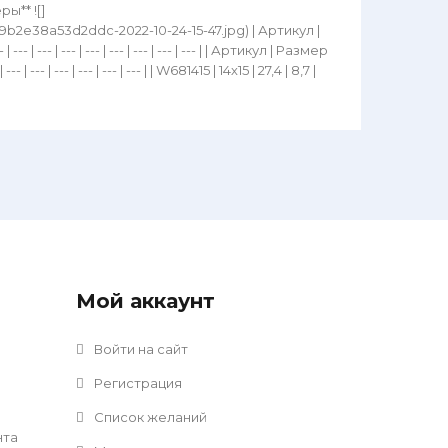
** ![]
29b2e38a53d2ddc-2022-10-24-15-47.jpg) | Артикул |
- | --- | --- | --- | --- | --- | --- | --- | | Артикул | Размер
- | --- | --- | --- | --- | --- | | W681415 | 14х15 | 27,4 | 8,7 |
Мой аккаунт
Войти на сайт
Регистрация
Список желаний
нта