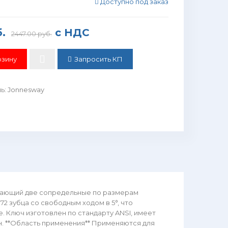
Доступно под заказ
.
с НДС
2447.00 руб.
Запросить КП
ль
:
Jonnesway
етающий две сопредельные по размерам
2 зубца со свободным ходом в 5°, что
 Ключ изготовлен по стандарту ANSI, имеет
. **Область применения** Применяются для