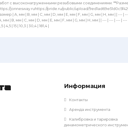
абот с высоконагруженными резьбовыми соединениями. **Размеры
https://jonnesway.ruhttps://pride.ru/public/upload/9ed1ad69e51d0c5f4
змер | А, мм | В, мм | С, мм | D, мм | Е, мм | F, мм | G, мм | Н, мм | | --- | --- | --
А, мм | В, мм | С, мм | D, мм | Е, мм | F, мм | G, мм | Н, мм | | --- | --- | --- | --- | --
,5 | 4,5 | 15 | 10,3 | 30,4 | 181,4 |
Информация
та
Контакты
Аренда инструмента
Калибровка и тарировка
динамометрического инструме