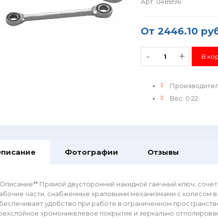
Арт. 048896
От
2446.10 руб
-
+
Производите
Вес
:
0.22
писание
Фотографии
Отзывы
*Описание** Прямой двусторонний накидной гаечный ключ, соч
абочие части, снабженные храповыми механизмами с колесом в 7
беспечивает удобство при работе в ограниченном пространстве.
рехслойное хромоникелевое покрытие и зеркально отполирован