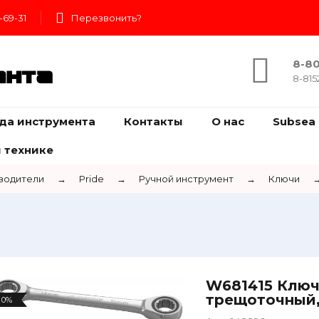
-69-31
Перезвонить?
8-80
ента
8-815
да инструмента
Контакты
О нас
Subsea 
 технике
водители
→
Pride
→
Ручной инструмент
→
Ключи
W681415 Ключ
трещоточный,
0%