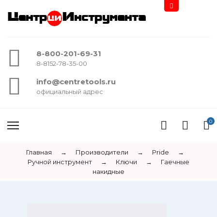
Центр
Инструмента
8-800-201-69-31
8-8152-78-35-00
info@centretools.ru
официальный адрес
0
Главная
→
Производители
→
Pride
→
Ручной инструмент
→
Ключи
→
Гаечные
накидные