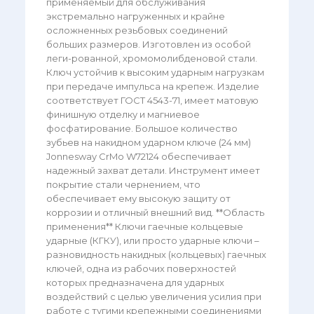
применяемый для обслуживания
экстремально нагруженных и крайне
осложненных резьбовых соединений
больших размеров. Изготовлен из особой
леги-рованной, хромомолибденовой стали.
Ключ устойчив к высоким ударным нагрузкам
при передаче импульса на крепеж. Изделие
соответствует ГОСТ 4543-71, имеет матовую
финишную отделку и магниевое
фосфатирование. Большое количество
зубьев на накидном ударном ключе (24 мм)
Jonnesway CrMo W72124 обеспечивает
надежный захват детали. Инструмент имеет
покрытие стали чернением, что
обеспечивает ему высокую защиту от
коррозии и отличный внешний вид. **Область
применения** Ключи гаечные кольцевые
ударные (КГКУ), или просто ударные ключи –
разновидность накидных (кольцевых) гаечных
ключей, одна из рабочих поверхностей
которых предназначена для ударных
воздействий с целью увеличения усилия при
работе с тугими крепежными соединениями