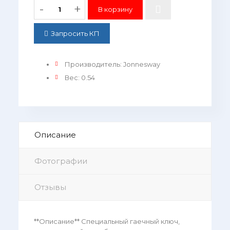
-
+
Запросить КП
Производитель
:
Jonnesway
Вес
:
0.54
Описание
Фотографии
Отзывы
**Описание** Специальный гаечный ключ,