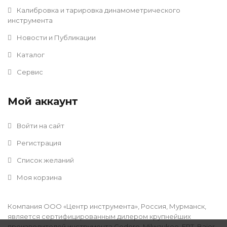
Калибровка и тарировка динамометрического
инструмента
Новости и Публикации
Каталог
Сервис
Мой аккаунт
Войти на сайт
Регистрация
Список желаний
Моя корзина
Компания ООО «Центр инструмента», Россия, Мурманск,
является сертифицированным дилером крупнейших
производителей инструмента Gedore, Milwaukee, FPT, Baier,