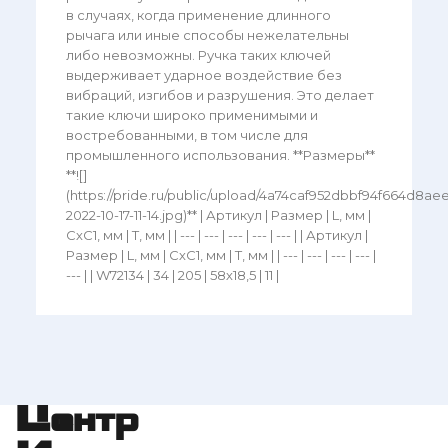
в случаях, когда применение длинного
рычага или иные способы нежелательны
либо невозможны. Ручка таких ключей
выдерживает ударное воздействие без
вибраций, изгибов и разрушения. Это делает
такие ключи широко применимыми и
востребованными, в том числе для
промышленного использования. **Размеры**
**![]
(https://pride.ru/public/upload/4a74caf952dbbf94f664d8ae
2022-10-17-11-14.jpg)** | Артикул | Размер | L, мм |
СхС1, мм | Т, мм | | --- | --- | --- | --- | --- | | Артикул |
Размер | L, мм | СхС1, мм | Т, мм | | --- | --- | --- | --- |
--- | | W72134 | 34 | 205 | 58х18,5 | 11 |
Центр