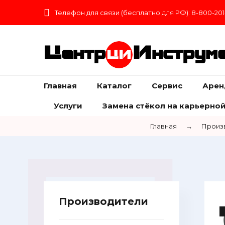
Телефон для связи (бесплатно для РФ): 8-800-201
Центр
Инструм
Главная
Каталог
Сервис
Арен
Услуги
Замена стёкол на карьерной
Главная
→
Произ
Производители