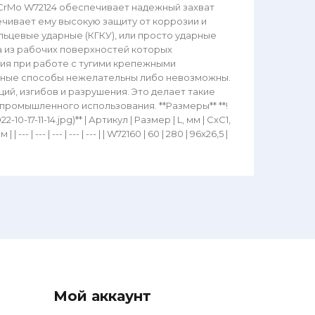
 CrMo W72124 обеспечивает надежный захват
ечивает ему высокую защиту от коррозии и
льцевые ударные (КГКУ), или просто ударные
на из рабочих поверхностей которых
лия при работе с тугими крепежными
 иные способы нежелательны либо невозможны.
ий, изгибов и разрушения. Это делает такие
промышленного использования. **Размеры** **!
10-17-11-14.jpg)** | Артикул | Размер | L, мм | СхС1,
| | --- | --- | --- | --- | --- | | W72160 | 60 | 280 | 96х26,5 |
Мой аккаунт