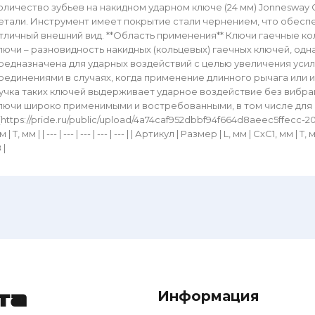
оличество зубьев на накидном ударном ключе (24 мм) Jonnesway
етали. Инструмент имеет покрытие стали чернением, что обесп
тличный внешний вид. **Область применения** Ключи гаечные ко
лючи – разновидность накидных (кольцевых) гаечных ключей, од
редназначена для ударных воздействий с целью увеличения уси
оединениями в случаях, когда применение длинного рычага или
учка таких ключей выдерживает ударное воздействие без вибрац
лючи широко применимыми и востребованными, в том числе для 
](https://pride.ru/public/upload/4a74caf952dbbf94f664d8aeec5ffecc-2022-
 | Т, мм | | --- | --- | --- | --- | --- | | Артикул | Размер | L, мм | СхС1, мм | Т, мм 
 |
Информация
та