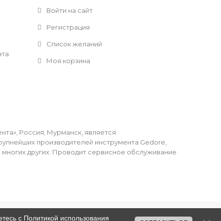
Войти на сайт
Регистрация
Список желаний
нта
Моя корзина
та», Россия, Мурманск, является
упнейших производителей инструмента Gedore,
li и многих других. Проводит сервисное обслуживание
етесь с
Политикой использования