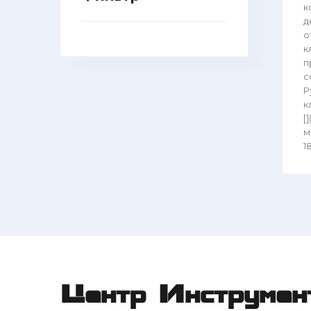
к
д
о
к
п
с
Р
к
[
мм
18
Центр Инструмен