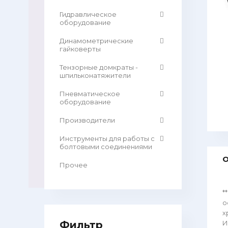
Гидравлическое
оборудование
Динамометрические
гайковерты
Тензорные домкраты -
шпильконатяжители
Пневматическое
оборудование
Производители
Инструменты для работы с
болтовыми соединениями
О
Прочее
*
о
х
Фильтр
И