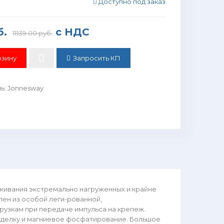
Доступно под заказ
б.
с НДС
11139.00 руб.
Запросить КП
ль
:
Jonnesway
живания экстремально нагруженных и крайне
ен из особой леги-рованной,
рузкам при передаче импульса на крепеж.
тделку и магниевое фосфатирование. Большое