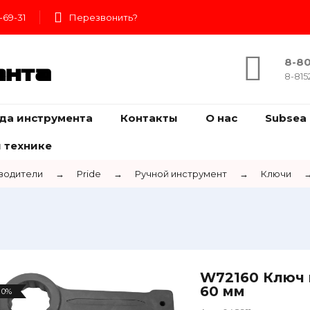
-69-31
Перезвонить?
8-80
ента
8-815
да инструмента
Контакты
О нас
Subsea 
 технике
водители
→
Pride
→
Ручной инструмент
→
Ключи
W72160 Ключ 
60 мм
0%