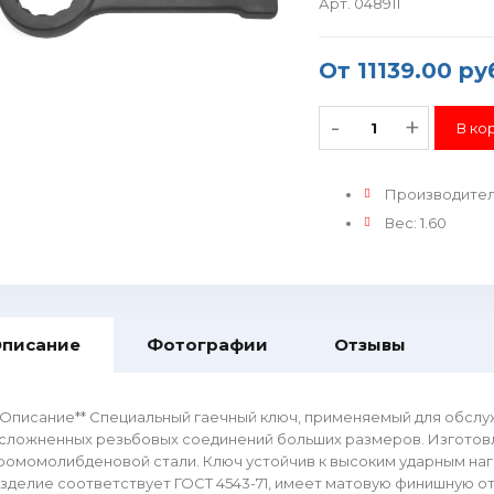
Арт. 048911
От
11139.00 ру
-
+
Производите
Вес
:
1.60
писание
Фотографии
Отзывы
*Описание** Специальный гаечный ключ, применяемый для обслу
сложненных резьбовых соединений больших размеров. Изготовл
ромомолибденовой стали. Ключ устойчив к высоким ударным наг
зделие соответствует ГОСТ 4543-71, имеет матовую финишную о