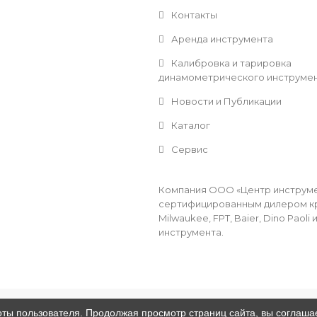
Контакты
Аренда инструмента
Калибровка и тарировка
динамометрического инструме
Новости и Публикации
Каталог
Сервис
Компания ООО «Центр инструмен
сертифицированным дилером кр
Milwaukee, FPT, Baier, Dino Pao
инструмента.
оты пользователя. Продолжая просмотр страниц сайта, вы соглаша
ООО "Центр Инструмента" © 2016 - 2026
.
Дизайн:
Divly