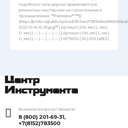
подобного типа широко применяются в
ремонтных мастерских на строительных и
промышленных. **Размеры** **![]
(https://pride.ru/public/upload/3b3a407587e6ee98d096ea
2022-10-14-12-55.jpg)** | Артикул | SW, мм | L, мм |
D, мм | | --- | --- | --- | --- | | Артикул | SW, мм | L, мм |
D, мм | | --- | --- | --- | --- | | W77A130 | 30 | 200 | ⌀18,5 |
Центр
Инструмента
Возникли вопросы? Звоните!
8 (800) 201-69-31
,
+7(8152)783500