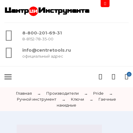
Центр
Инструмента
8-800-201-69-31
8-8152-78-35-00
info@centretools.ru
официальный адрес
0
Главная
→
Производители
→
Pride
→
Ручной инструмент
→
Ключи
→
Гаечные
накидные