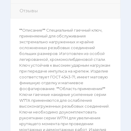
Отзывы
**Описание** Специальный гаечный ключ,
применяемый для обслуживания
экстремально нагруженных и крайне
осложненных резьбовых соединений
больших размеров. Изготовлен из особой
легированной, хромомолибденовой стали.
Ключ устойчив к высоким ударным нагрузкам
при передаче импульса на крепеж. Изделие
соответствует ГОСТ 4543-71, имеет матовую
финишную отделку и магниевое
фосфатирование. **Область применения**
Ключи гаечные накидные усиленные серии
W77А применяются для ослабления
высоконагруженных резьбовых соединений.
Ключи необходимо доукомплектовать
рукоятками серии W77H для увеличения
крутящего момента при проведении
монтажных и демонтажных работ. Изделия