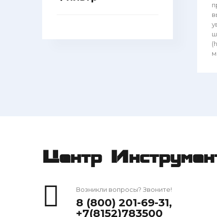
п
в
у
ш
(
мм
Центр Инструмен
Возникли вопросы? Звоните!
8 (800) 201-69-31
,
+7(8152)783500