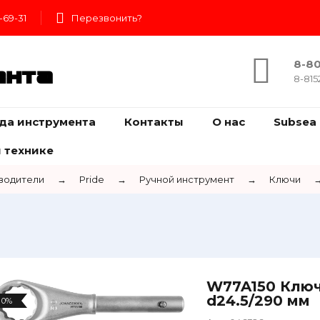
-69-31
Перезвонить?
8-80
ента
8-815
да инструмента
Контакты
О нас
Subsea 
 технике
водители
→
Pride
→
Ручной инструмент
→
Ключи
W77A150 Ключ
d24.5/290 мм
0%