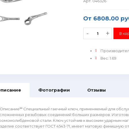
Арт. 046326
От
6808.00 ру
-
+
Производите
Вес
:
1.69
писание
Фотографии
Отзывы
*Описание** Специальный гаечный ключ, применяемый для обслу
сложненных резьбовых соединений больших размеров. Изготовл
ромомолибденовой стали. Ключ устойчив к высоким ударным наг
зделие соответствует ГОСТ 4543-71, имеет матовую финишную о