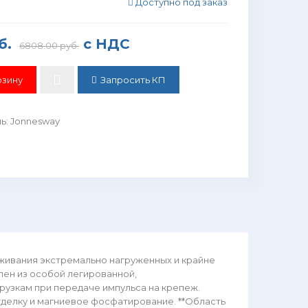
Доступно под заказ
б.
с НДС
6808.00 руб.
Запросить КП
ль
:
Jonnesway
живания экстремально нагруженных и крайне
ен из особой легированной,
рузкам при передаче импульса на крепеж.
тделку и магниевое фосфатирование. **Область