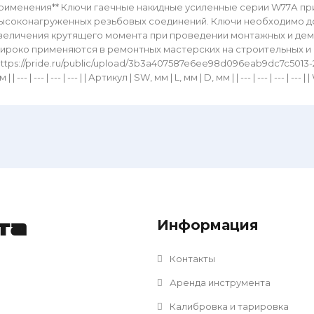
рименения** Ключи гаечные накидные усиленные серии W77А п
ысоконагруженных резьбовых соединений. Ключи необходимо д
величения крутящего момента при проведении монтажных и дем
ироко применяются в ремонтных мастерских на строительных и п
https://pride.ru/public/upload/3b3a407587e6ee98d096eab9dc7c5013-2022-
 | | --- | --- | --- | --- | | Артикул | SW, мм | L, мм | D, мм | | --- | --- | --- | --- 
Информация
та
Контакты
Аренда инструмента
Калибровка и тарировка