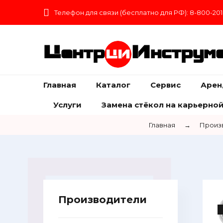
Телефон для связи (бесплатно для РФ): 8-800-201
Центр
Инструм
Главная
Каталог
Сервис
Арен
Услуги
Замена стёкол на карьерной
Главная
→
Произ
Производители