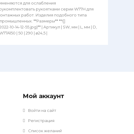
рименяются для ослабления
оукомплектовать рукоятками серии W77H для
онтажных работ. Изделия подобного типа
ромышленных. **Размеры** **![]
10-14-12-55.jpg)** | Артикул | SW, мм | L, мм | D,
| | W77A150 | 50 | 290 | ⌀24,5 |
Мой аккаунт
Войти на сайт
Регистрация
Список желаний