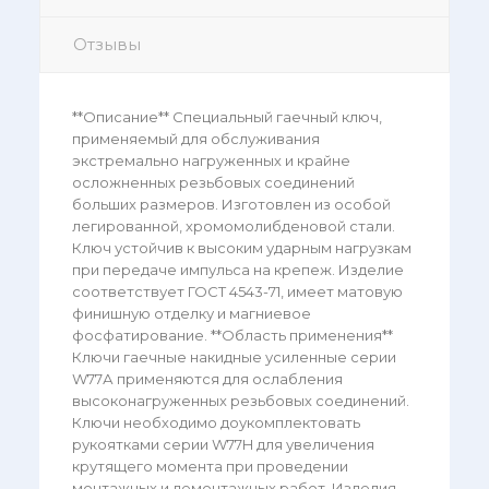
Отзывы
**Описание** Специальный гаечный ключ,
применяемый для обслуживания
экстремально нагруженных и крайне
осложненных резьбовых соединений
больших размеров. Изготовлен из особой
легированной, хромомолибденовой стали.
Ключ устойчив к высоким ударным нагрузкам
при передаче импульса на крепеж. Изделие
соответствует ГОСТ 4543-71, имеет матовую
финишную отделку и магниевое
фосфатирование. **Область применения**
Ключи гаечные накидные усиленные серии
W77А применяются для ослабления
высоконагруженных резьбовых соединений.
Ключи необходимо доукомплектовать
рукоятками серии W77H для увеличения
крутящего момента при проведении
монтажных и демонтажных работ. Изделия