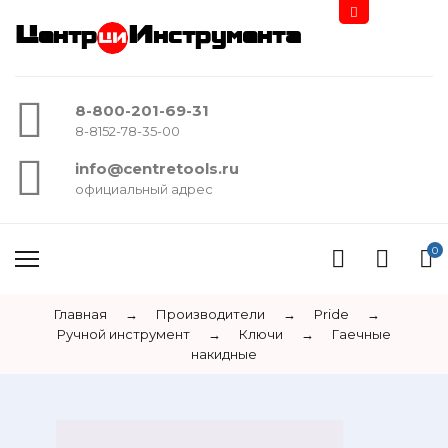
Центр
Инструмента
8-800-201-69-31
8-8152-78-35-00
info@centretools.ru
официальный адрес
0
Главная
→
Производители
→
Pride
→
Ручной инструмент
→
Ключи
→
Гаечные
накидные