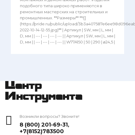
подобного типа широко применяются в
ремонтных мастерских на строительных и
промышленных. **Размеры** **![]
(https://pride.ru/public/upload/3b3a407587e6ee98d096ea
2022-10-14-12-55.jpg)** | Артикул | SW, мм | L, мм |
D, мм | | --- | --- | --- | --- | | Артикул | SW, мм | L, мм |
D, мм | | --- | --- | --- | --- | | W77A150 | 50 | 290 | ⌀24,5 |
Центр
Инструмента
Возникли вопросы? Звоните!
8 (800) 201-69-31
,
+7(8152)783500