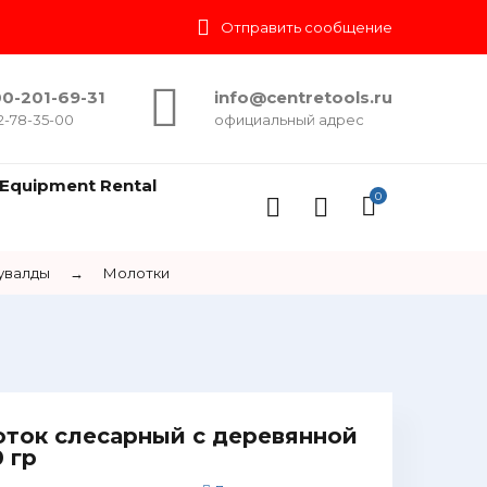
Отправить сообщение
0-201-69-31
info@centretools.ru
2-78-35-00
официальный адрес
Equipment Rental
0
увалды
→
Молотки
ок слесарный с деревянной
 гр