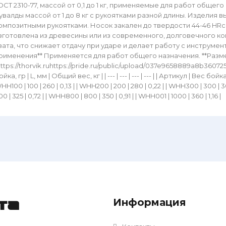
ОСТ 2310-77, массой от 0,1 до 1 кг, применяемые для работ общего
увалды массой от 1 до 8 кг с рукоятками разной длины. Издели
омпозитными рукоятками. Носок закален до твердости 44-46 HRc.
зготовлена из древесины или из современного, долговечного к
вата, что снижает отдачу при ударе и делает работу с инструме
рименения** Применяется для работ общего назначения. **Размер
https://thorvik.ruhttps://pride.ru/public/upload/037e9658889a8b3607257
йка, гр | L, мм | Общий вес, кг | | --- | --- | --- | --- | | Артикул | Вес бойка, гр
HH100 | 100 | 260 | 0,13 | | WHH200 | 200 | 280 | 0,22 | | WHH300 | 300 | 3
00 | 325 | 0,72 | | WHH800 | 800 | 350 | 0,91 | | WHH001 | 1000 | 360 | 1,16 |
Информация
та