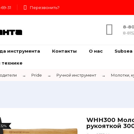
-69-31
Перезвонить?
8-80
ента
8-815
да инструмента
Контакты
О нас
Subsea 
 технике
одители
→
Pride
→
Ручной инструмент
→
Молотки, к
WHH300 Молот
рукояткой 300
-32%