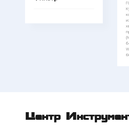
Г
К
к
и
х
п
(
бо
W
6
Центр Инструмен