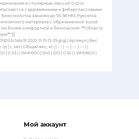
 назначения и столярные, массой 0,45 кг.
я выпускаются с деревянными и фиберглассовыми
 Боек молотка закален до 55-58 HRc.Рукоятка
омпозитного материала с обрезиненной зоной
нтом более комфортной и безопасной. **Область
ы** ![]
d203c1a143f-2022-11-15-13-29.jpg) | Артикул | Вес
 | L, мм | Общий вес, кг | | --- | --- | --- | --- | |
00 | 0,33 | | WHH500 | 500 | 320 | 0,54 | | WHH600 |
Мой аккаунт