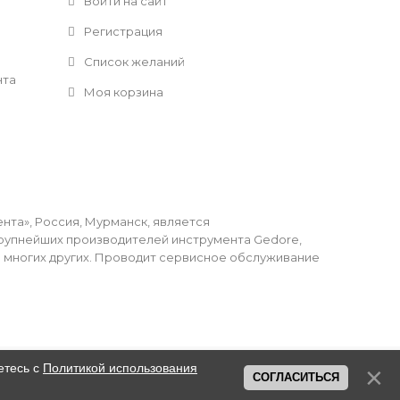
Войти на сайт
Регистрация
Список желаний
нта
Моя корзина
та», Россия, Мурманск, является
упнейших производителей инструмента Gedore,
li и многих других. Проводит сервисное обслуживание
етесь с
Политикой использования
СОГЛАСИТЬСЯ