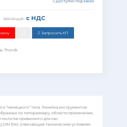
Доступно под заказ
с НДС
395.00 руб.
Запросить КП
ль
:
Thorvik
го "немецкого" типа. Линейка инструментов
образных по типоразмеру, области применения,
 молотки привычного для нас
у DIN 1041, отвечающие техническим условиям