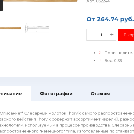
Арт. 052244
От
264.74 руб.
-
+
Производите
Вес
:
0.39
писание
Фотографии
Отзывы
*Описание** Слесарный молоток Thorvik самого распространенно
дарного действия Thorvik содержит ассортимент изделий, разно
ехнологиям, используемым в процессе производства. Слесарные
аспространенного "немецкого" типа, изготовленные по стандарт