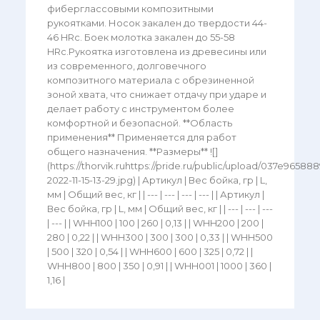
фиберглассовыми композитными
рукоятками. Носок закален до твердости 44-
46 HRc. Боек молотка закален до 55-58
HRc.Рукоятка изготовлена из древесины или
из современного, долговечного
композитного материала с обрезиненной
зоной хвата, что снижает отдачу при ударе и
делает работу с инструментом более
комфортной и безопасной. **Область
применения** Применяется для работ
общего назначения. **Размеры** ![]
(https://thorvik.ruhttps://pride.ru/public/upload/037e965
2022-11-15-13-29.jpg) | Артикул | Вес бойка, гр | L,
мм | Общий вес, кг | | --- | --- | --- | --- | | Артикул |
Вес бойка, гр | L, мм | Общий вес, кг | | --- | --- | ---
| --- | | WHH100 | 100 | 260 | 0,13 | | WHH200 | 200 |
280 | 0,22 | | WHH300 | 300 | 300 | 0,33 | | WHH500
| 500 | 320 | 0,54 | | WHH600 | 600 | 325 | 0,72 | |
WHH800 | 800 | 350 | 0,91 | | WHH001 | 1000 | 360 |
1,16 |