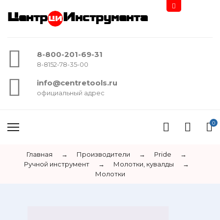
Центр
Инструмента
8-800-201-69-31
8-8152-78-35-00
info@centretools.ru
официальный адрес
0
Главная
→
Производители
→
Pride
→
Ручной инструмент
→
Молотки, кувалды
→
Молотки