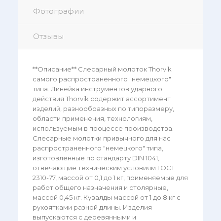
Фотографии
Отзывы
**Описание** Слесарный молоток Thorvik
самого распространенного "немецкого"
типа. Линейка инструментов ударного
действия Thorvik содержит ассортимент
изделий, разнообразных по типоразмеру,
области применения, технологиям,
используемым в процессе производства.
Слесарные молотки привычного для нас
распространенного "немецкого" типа,
изготовленные по стандарту DIN 1041,
отвечающие техническим условиям ГОСТ
2310-77, массой от 0,1 до 1 кг, применяемые для
работ общего назначения и столярные,
массой 0,45 кг. Кувалды массой от 1 до 8 кг с
рукоятками разной длины. Изделия
выпускаются с деревянными и