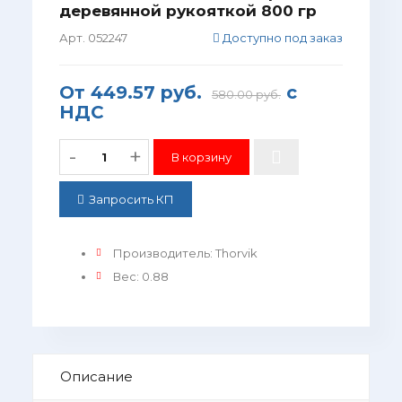
деревянной рукояткой 800 гр
Арт. 052247
Доступно под заказ
От
449.57 руб.
с
580.00 руб.
НДС
-
+
Запросить КП
Производитель
:
Thorvik
Вес
:
0.88
Описание