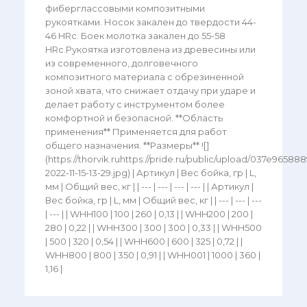
фиберглассовыми композитными
рукоятками. Носок закален до твердости 44-
46 HRc. Боек молотка закален до 55-58
HRc.Рукоятка изготовлена из древесины или
из современного, долговечного
композитного материала с обрезиненной
зоной хвата, что снижает отдачу при ударе и
делает работу с инструментом более
комфортной и безопасной. **Область
применения** Применяется для работ
общего назначения. **Размеры** ![]
(https://thorvik.ruhttps://pride.ru/public/upload/037e965
2022-11-15-13-29.jpg) | Артикул | Вес бойка, гр | L,
мм | Общий вес, кг | | --- | --- | --- | --- | | Артикул |
Вес бойка, гр | L, мм | Общий вес, кг | | --- | --- | ---
| --- | | WHH100 | 100 | 260 | 0,13 | | WHH200 | 200 |
280 | 0,22 | | WHH300 | 300 | 300 | 0,33 | | WHH500
| 500 | 320 | 0,54 | | WHH600 | 600 | 325 | 0,72 | |
WHH800 | 800 | 350 | 0,91 | | WHH001 | 1000 | 360 |
1,16 |