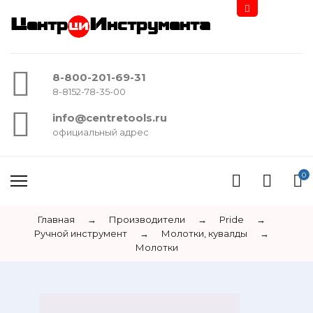
Центр
Инструмента
8-800-201-69-31
8-8152-78-35-00
info@centretools.ru
официальный адрес
0
Главная
→
Производители
→
Pride
→
Ручной инструмент
→
Молотки, кувалды
→
Молотки