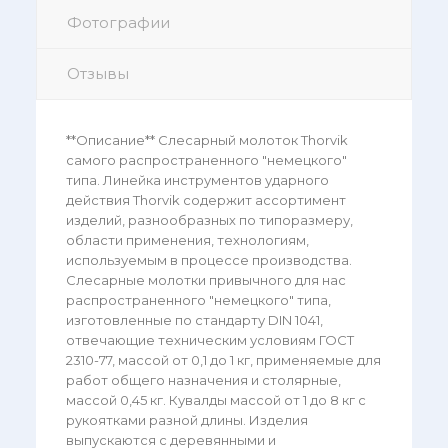
Фотографии
Отзывы
**Описание** Слесарный молоток Thorvik
самого распространенного "немецкого"
типа. Линейка инструментов ударного
действия Thorvik содержит ассортимент
изделий, разнообразных по типоразмеру,
области применения, технологиям,
используемым в процессе производства.
Слесарные молотки привычного для нас
распространенного "немецкого" типа,
изготовленные по стандарту DIN 1041,
отвечающие техническим условиям ГОСТ
2310-77, массой от 0,1 до 1 кг, применяемые для
работ общего назначения и столярные,
массой 0,45 кг. Кувалды массой от 1 до 8 кг с
рукоятками разной длины. Изделия
выпускаются с деревянными и