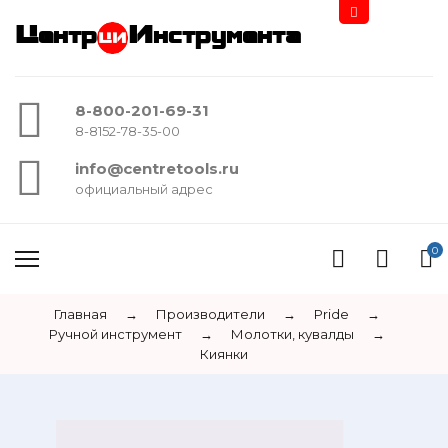
Центр
Инструмента
8-800-201-69-31
8-8152-78-35-00
info@centretools.ru
официальный адрес
0
Главная
→
Производители
→
Pride
→
Ручной инструмент
→
Молотки, кувалды
→
Киянки