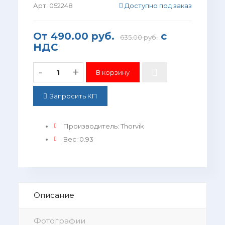
Арт. 052248
Доступно под заказ
От
490.00 руб.
с
635.00 руб.
НДС
-
+
Запросить КП
Производитель
:
Thorvik
Вес
:
0.93
Описание
Фотографии