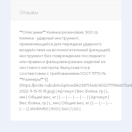
Отзывы
**Описание** Киянка резиновая, 900 гр.
Киянка - ударный инструмент,
применяющийся для передачи ударного
воздействия на вспомогательный (режущий)
инструмент без повреждения последнего
или правки и фальцовки разных изделий из
листового металла. Выпускается в
соответсвии с требованиями ГОСТ 11775-74.
**Размеры** ![]
(https://pride.ru/public/upload/e236713adc6022717964b75a
2022-11-15-15-19.jpg) | Артикул | Вес бойка, гр | L,
мм | Общий вес, кг | | --- | --- | --- | --- | | Артикул |
Вес бойка, гр | L, мм | Общий вес, кг | | --- | --- | ---
| --- | | WHRM90 | 900 | 340 | 1,00 |