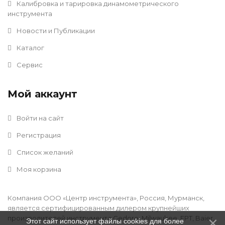
Калибровка и тарировка динамометрического
инструмента
Новости и Публикации
Каталог
Сервис
Мой аккаунт
Войти на сайт
Регистрация
Список желаний
Моя корзина
Компания ООО «Центр инструмента», Россия, Мурманск,
является сертифицированным дилером крупнейших
производителей инструмента Gedore, Milwaukee, FPT, Baier,
Этот сайт использует файлы cookies для более