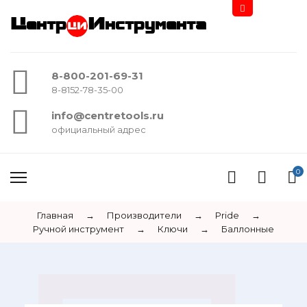
Центр
Инструмента
8-800-201-69-31
8-8152-78-35-00
info@centretools.ru
официальный адрес
0
Главная
→
Производители
→
Pride
→
Ручной инструмент
→
Ключи
→
Баллонные