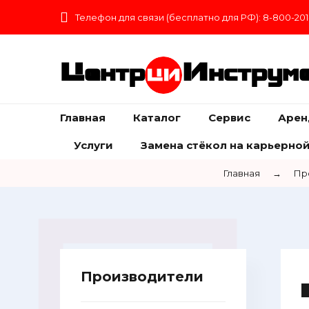
Телефон для связи (бесплатно для РФ): 8-800-201
Центр
Инструм
Главная
Каталог
Сервис
Арен
Услуги
Замена стёкол на карьерной
Главная
→
Пр
Производители