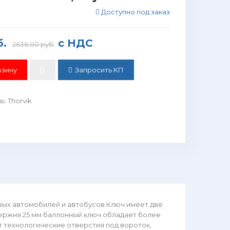
Доступно под заказ
б.
с НДС
2636.00 руб.
Запросить КП
ль
:
Thorvik
вых автомобилей и автобусов.Ключ имеет две
ержня 25 мм баллонный ключ обладает более
т технологические отверстия под вороток,