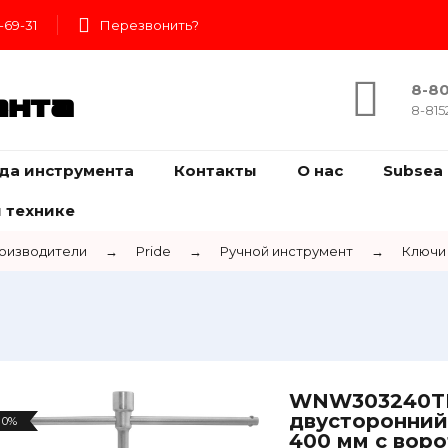
-69-31
Перезвонить?
8-80
ента
8-815
да инструмента
Контакты
О нас
Subsea 
 технике
оизводители
→
Pride
→
Ручной инструмент
→
Ключи
WNW303240TB
двусторонний 
0%
400 мм с воро