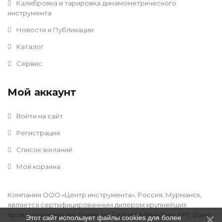
Калибровка и тарировка динамометрического
инструмента
Новости и Публикации
Каталог
Сервис
Мой аккаунт
Войти на сайт
Регистрация
Список желаний
Моя корзина
Компания ООО «Центр инструмента», Россия, Мурманск,
является сертифицированным дилером крупнейших
производителей инструмента Gedore, Milwaukee, FPT, Baier,
Этот сайт использует файлы cookies для более