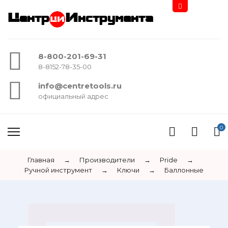
Центр
Инструмента
8-800-201-69-31
8-8152-78-35-00
info@centretools.ru
официальный адрес
0
Главная
→
Производители
→
Pride
→
Ручной инструмент
→
Ключи
→
Баллонные