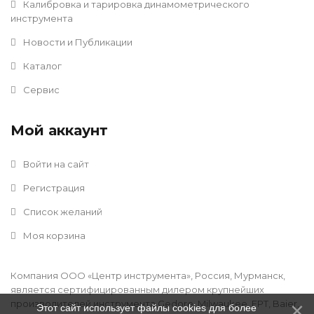
Калибровка и тарировка динамометрического
инструмента
Новости и Публикации
Каталог
Сервис
Мой аккаунт
Войти на сайт
Регистрация
Список желаний
Моя корзина
Компания ООО «Центр инструмента», Россия, Мурманск,
является сертифицированным дилером крупнейших
производителей инструмента Gedore, Milwaukee, FPT, Baier,
Этот сайт использует файлы cookies для более