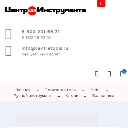
Центр
Инструмента
8-800-201-69-31
8-8152-78-35-00
info@centretools.ru
официальный адрес
0
Главная
→
Производители
→
Pride
→
Ручной инструмент
→
Ключи
→
Баллонные