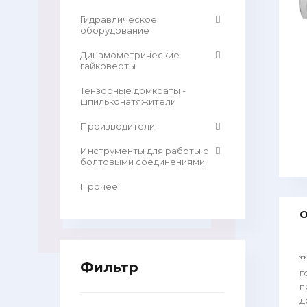
Гидравлическое
оборудование
Динамометрические
гайковерты
Тензорные домкраты -
шпильконатяжители
Производители
Инструменты для работы с
болтовыми соединениями
Прочее
О
*
Фильтр
г
п
д