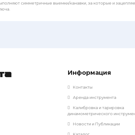
ыполняют симметричные выемки/канавки, за которые и зацепляе
люча.
Информация
та
Контакты
Аренда инструмента
Калибровка и тарировка
динамометрического инструме
Новости и Публикации
Каталог