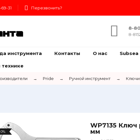
-69-31
Перезвонить?
8-80
ента
8-815
да инструмента
Контакты
О нас
Subsea 
 технике
оизводители
→
Pride
→
Ручной инструмент
→
Ключи
WP7135 Ключ 
мм
0%