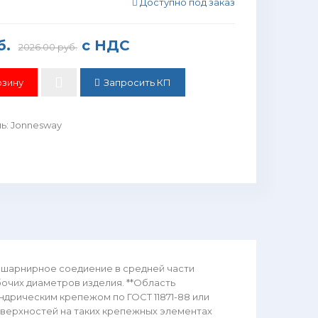
Доступно под заказ
б.
с НДС
2026.00 руб.
Запросить КП
ль
:
Jonnesway
 шарнирное соедиение в средней части
очих диаметров изделия. **Область
ндрическим крепежом по ГОСТ 11871-88 или
оверхностей на таких крепежных элементах