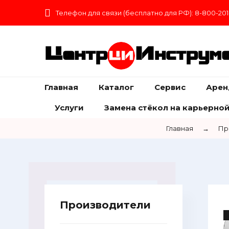
Телефон для связи (бесплатно для РФ): 8-800-201
Центр
Инструм
Главная
Каталог
Сервис
Арен
Услуги
Замена стёкол на карьерной
Главная
→
Пр
Производители