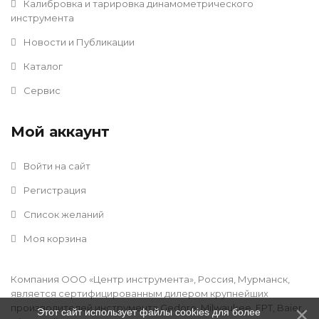
Калибровка и тарировка динамометрического
инструмента
Новости и Публикации
Каталог
Сервис
Мой аккаунт
Войти на сайт
Регистрация
Список желаний
Моя корзина
Компания ООО «Центр инструмента», Россия, Мурманск,
является сертифицированным дилером крупнейших
производителей инструмента Gedore, Milwaukee, FPT, Baier,
Этот сайт использует файлы cookies для более