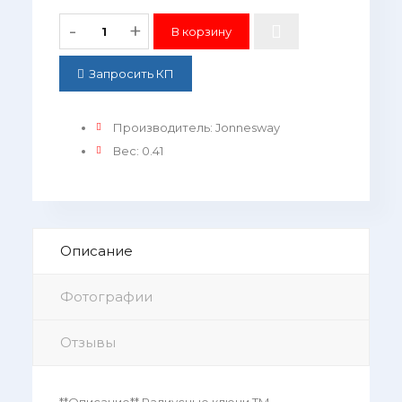
-
+
Запросить КП
Производитель
:
Jonnesway
Вес
:
0.41
Описание
Фотографии
Отзывы
**Описание** Радиусные ключи ТМ