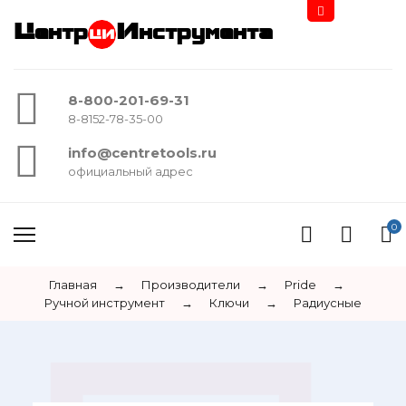
Центр
Инструмента
8-800-201-69-31
8-8152-78-35-00
info@centretools.ru
официальный адрес
0
Главная
→
Производители
→
Pride
→
Ручной инструмент
→
Ключи
→
Радиусные