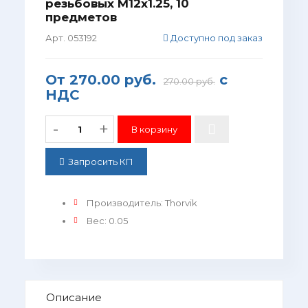
резьбовых M12x1.25, 10
предметов
Арт. 053192
Доступно под заказ
От
270.00 руб.
с
270.00 руб.
НДС
-
+
Запросить КП
Производитель
:
Thorvik
Вес
:
0.05
Описание