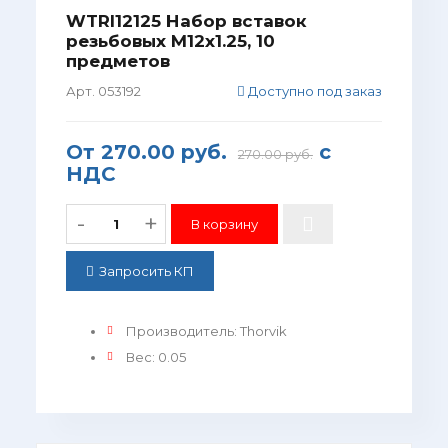
WTRI12125 Набор вставок
резьбовых M12x1.25, 10
предметов
Арт. 053192
Доступно под заказ
От
270.00 руб.
с
270.00 руб.
НДС
-
+
Запросить КП
Производитель
:
Thorvik
Вес
:
0.05