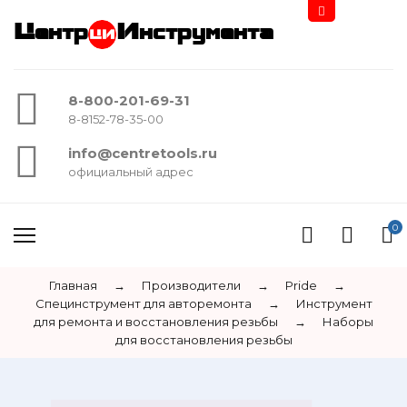
Центр
Инструмента
8-800-201-69-31
8-8152-78-35-00
info@centretools.ru
официальный адрес
0
Главная
→
Производители
→
Pride
→
Специнструмент для авторемонта
→
Инструмент
для ремонта и восстановления резьбы
→
Наборы
для восстановления резьбы