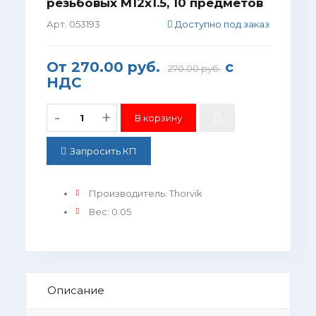
резьбовых M12x1.5, 10 предметов
Арт. 053193
Доступно под заказ
От
270.00 руб.
с
270.00 руб.
НДС
-
+
Запросить КП
Производитель
:
Thorvik
Вес
:
0.05
Описание