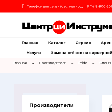
Телефон для связи (бесплатно для РФ): 8-800-201
Центр
Инструм
Главная
Каталог
Сервис
Арен
Услуги
Замена стёкол на карьерной
Главная
→
Производители
→
Pride
→
Специн
Производители