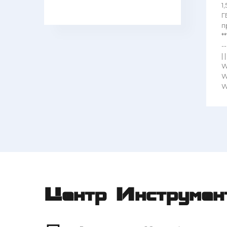
1
Г
п
*
-
|
WT
WT
W
Центр Инструмен