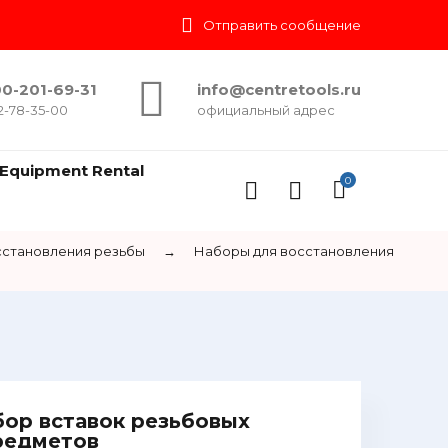
Отправить сообщение
0-201-69-31
info@centretools.ru
2-78-35-00
официальный адрес
Equipment Rental
0
сстановления резьбы
→
Наборы для восстановления
бор вставок резьбовых
предметов