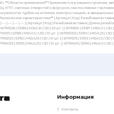
,5D. **Область применения** Применяются в машиностроении, 
БЦ, КПП, свечных отверстий и форсунок, маслосливных горловин
ри ремонтах турбин на атомных электростанциях, в авиационных 
*Технические характеристики** | Артикул | Код | Резьбовая вставка 
- | --- | --- | --- | --- | | Артикул | Код | Резьбовая вставка | Длина резьбово
 | WTRI508 | 53186 | М5х0,8 | 1,5D | 25 шт. | | WTRI610 | 53187 | M6x1,0 | 1,5D | 
RI101 | 53189 | M10x1,0 | 1,5D | 10 шт. | | WTRI10125 | 53190 | M10x1,25 | 1,5D | 1
RI12125 | 53192 | M12x1,25 | 1,5D | 10 шт. | | WTRI1215 | 53193 | M12x1,5 | 1,5D | 1
TRI14125 | 53195 | M14x1,25 | 1,5D | 10 шт. | | WTRI1415 | 53196 | M14x1,5 | 1
Информация
та
Контакты