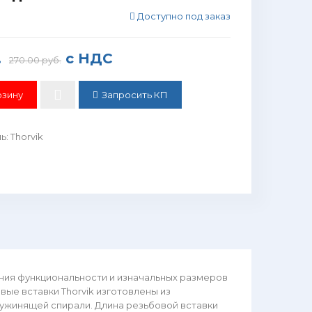
Доступно под заказ
.
с НДС
270.00 руб.
Запросить КП
ль
:
Thorvik
ния функциональности и изначальных размеров
ые вставки Thorvik изготовлены из
ужинящей спирали. Длина резьбовой вставки