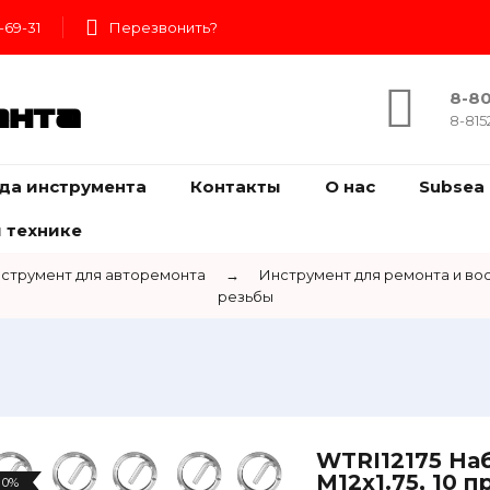
-69-31
Перезвонить?
8-80
ента
8-815
да инструмента
Контакты
О нас
Subsea 
 технике
струмент для авторемонта
→
Инструмент для ремонта и во
резьбы
WTRI12175 На
M12x1.75, 10 
0%