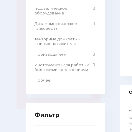
Гидравлическое
оборудование
Динамометрические
гайковерты
Тензорные домкраты -
шпильконатяжители
Производители
Инструменты для работы с
болтовыми соединениями
Прочее
О
*
Фильтр
к
м
Г