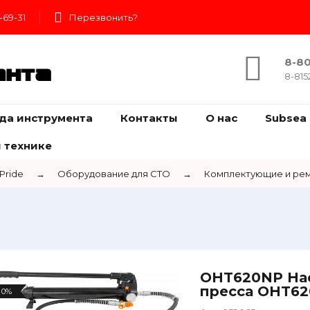
-69-31
Перезвонить?
8-80
ента
8-815
да инструмента
Контакты
О нас
Subsea 
 технике
Pride
→
Оборудование для СТО
→
Комплектующие и рем
OHT620NP Нас
пресса OHT6
0%