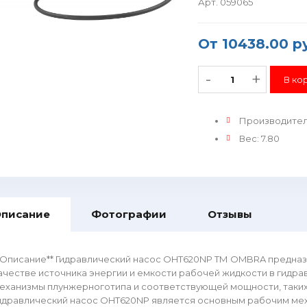
Арт. 059065
От
10438.00 р
-
+
Производите
Вес
:
7.80
писание
Фотографии
Отзывы
*Описание** Гидравлический насос OHT620NP ТМ OMBRA предна
ачестве источника энергии и емкости рабочей жидкости в гидр
еханизмы плунжерноготипа и соответствующей мощности, таких 
идравлический насос OHT620NP является основным рабочим ме