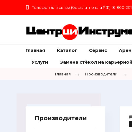
Телефон для связи (бесплатно для РФ): 8-800-201
Центр
Инструм
Главная
Каталог
Сервис
Арен
Услуги
Замена стёкол на карьерной
Главная
→
Производители
→
Производители