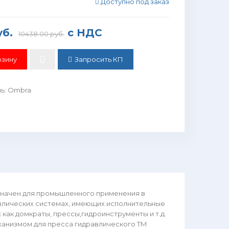
Доступно под заказ
уб.
с НДС
10438.00 руб.
Запросить КП
ль
:
Ombra
значен для промышленного применения в
авлических системах, имеющих исполнительные
как домкраты, прессы,гидроинструменты и т.д.
ханизмом для пресса гидравлического ТМ