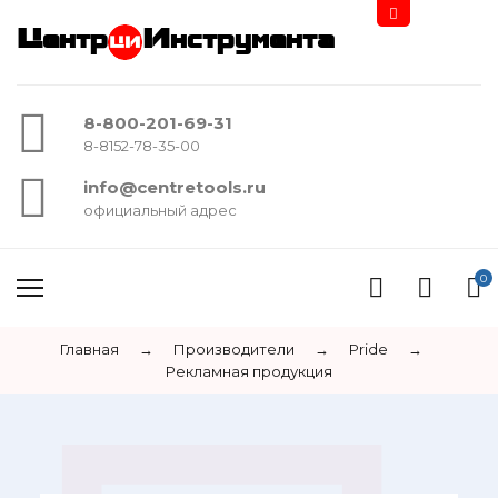
Центр
Инструмента
8-800-201-69-31
8-8152-78-35-00
info@centretools.ru
официальный адрес
0
Главная
→
Производители
→
Pride
→
Рекламная продукция