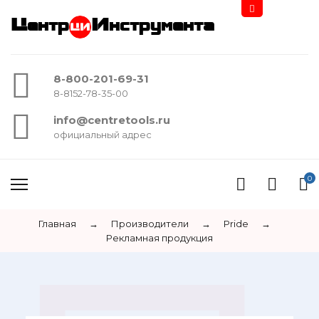
Центр
Инструмента
8-800-201-69-31
8-8152-78-35-00
info@centretools.ru
официальный адрес
0
Главная
→
Производители
→
Pride
→
Рекламная продукция