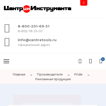
Центр
Инструмента
8-800-201-69-31
8-8152-78-35-00
info@centretools.ru
официальный адрес
0
Главная
→
Производители
→
Pride
→
Рекламная продукция