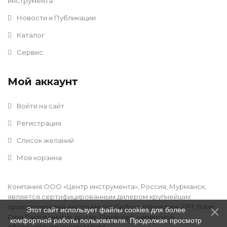
инструмента
Новости и Публикации
Каталог
Сервис
Мой аккаунт
Войти на сайт
Регистрация
Список желаний
Моя корзина
Компания ООО «Центр инструмента», Россия, Мурманск,
является сертифицированным дилером крупнейших
производителей инструмента Gedore, Milwaukee, FPT, Baier,
Этот сайт использует файлы cookies для более
Dino Paoli и многих других. Проводит сервисное
комфортной работы пользователя. Продолжая просмотр