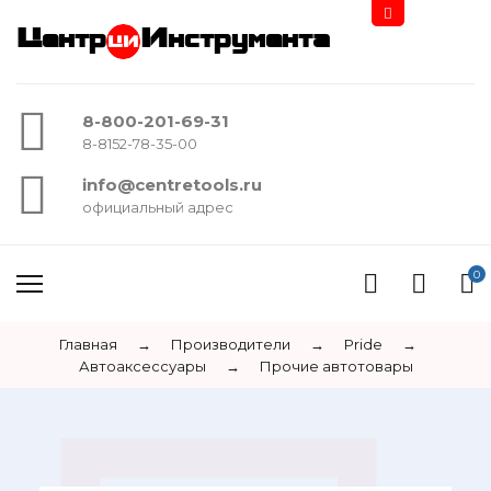
Центр
Инструмента
8-800-201-69-31
8-8152-78-35-00
info@centretools.ru
официальный адрес
0
Главная
→
Производители
→
Pride
→
Автоаксессуары
→
Прочие автотовары