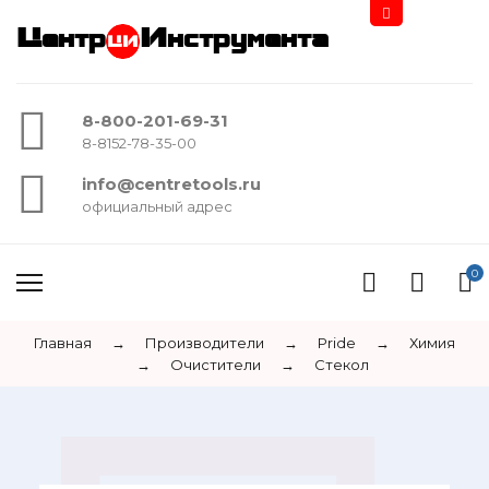
Центр
Инструмента
8-800-201-69-31
8-8152-78-35-00
info@centretools.ru
официальный адрес
0
Главная
→
Производители
→
Pride
→
Химия
→
Очистители
→
Стекол