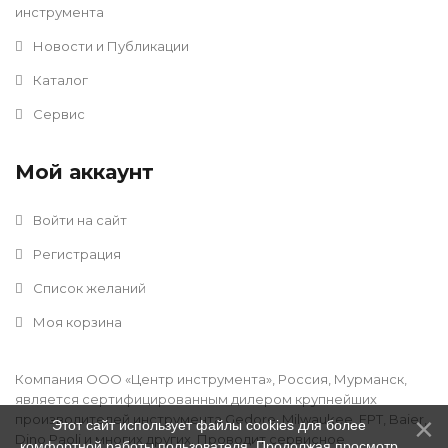
инструмента
Новости и Публикации
Каталог
Сервис
Мой аккаунт
Войти на сайт
Регистрация
Список желаний
Моя корзина
Компания ООО «Центр инструмента», Россия, Мурманск,
является сертифицированным дилером крупнейших
производителей инструмента Gedore, Milwaukee, FPT, Baier,
Этот сайт использует файлы cookies для более
Dino Paoli и многих других. Проводит сервисное
комфортной работы пользователя. Продолжая просмотр