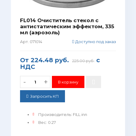
FL014 Очиститель стекол с
антистатическим эффектом, 335
мл (аэрозоль)
Арт. 071014
Доступно под заказ
От
224.48 руб.
с
225.00 руб.
НДС
-
+
Запросить КП
Производитель
:
FILL inn
Вес
:
0.27